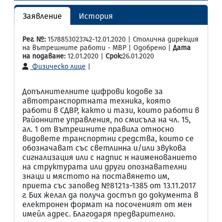
Заявление
История
Рег. №:
1578853023742-12.01.2020 | Столична дирекция
на вътрешните работи - МВР | Одобрено |
Дата
на подаване:
12.01.2020 |
Срок:
26.01.2020
Физическо лице
|
Допълнителните цифрови кодове за
автотранспортната техника, която
работи в СДВР, както и тази, които работи в
Районните управления, по смисъла на чл. 15,
ал. 1 от Вътрешните правила относно
видовете транспортни средства, които се
обозначават със светлинна и/или звукова
сигнализация или с надпис н наименованието
на структурата или други опознавателни
знаци и мястото на поставянето им,
приета със заповед №8121з-1385 от 13.11.2017
г. Бих желал да получа достъп до документа в
електронен формат на посоченият от мен
имейл адрес. Благодаря предварително.