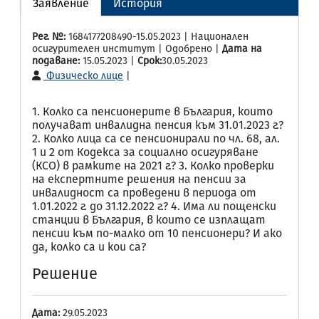
Заявление
История
Рег. №:
1684177208490-15.05.2023 | Национален
осигурителен институт | Одобрено |
Дата на
подаване:
15.05.2023 |
Срок:
30.05.2023
Физическо лице
|
1. Колко са пенсионерите в България, които
получават инвалидна пенсия към 31.01.2023 г.?
2. Колко лица са се пенсионирали по чл. 68, ал.
1 и 2 от Кодекса за социално осигуряване
(КСО) в рамките на 2021 г.? 3. Колко проверки
на експертните решения на пенсии за
инвалидност са проведени в периода от
1.01.2022 г. до 31.12.2022 г.? 4. Има ли пощенски
станции в България, в които се изплащат
пенсии към по-малко от 10 пенсионери? И ако
да, колко са и кои са?
Решение
Дата:
29.05.2023