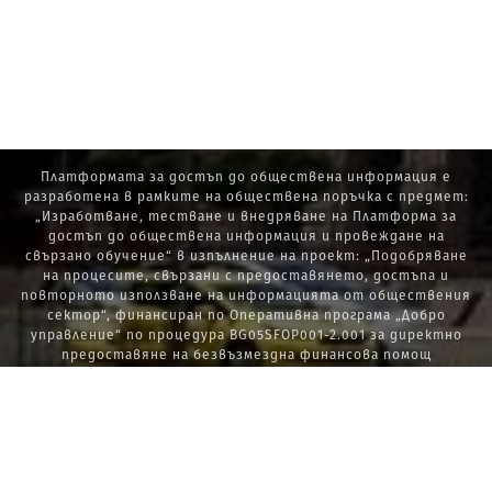
Платформата за достъп до обществена информация е
разработена в рамките на обществена поръчка с предмет:
„Изработване, тестване и внедряване на Платформа за
достъп до обществена информация и провеждане на
свързано обучение“ в изпълнение на проект: „Подобряване
на процесите, свързани с предоставянето, достъпа и
повторното използване на информацията от обществения
сектор“, финансиран по Оперативна програма „Добро
управление“ по процедура BG05SFOP001-2.001 за директно
предоставяне на безвъзмездна финансова помощ
„Стратегически проекти в изпълнение на Стратегията за
развитие на държавната администрация 2014 – 2020 г., ПОС,
ПИК и НАТУРА 2000“.