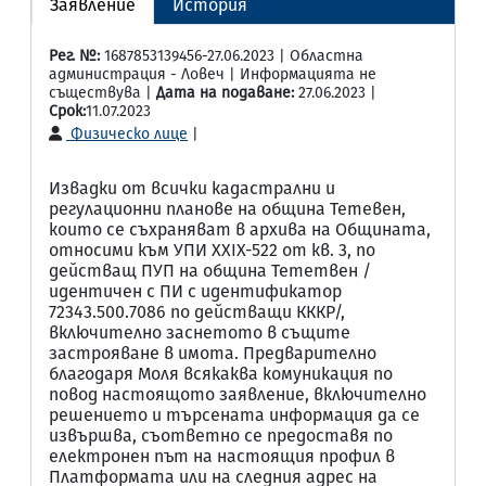
Заявление
История
Рег. №:
1687853139456-27.06.2023 | Областна
администрация - Ловеч | Информацията не
съществува |
Дата на подаване:
27.06.2023 |
Срок:
11.07.2023
Физическо лице
|
Извадки от всички кадастрални и
регулационни планове на община Тетевен,
които се съхраняват в архива на Общината,
относими към УПИ XXIX-522 от кв. 3, по
действащ ПУП на община Тететвен /
идентичен с ПИ с идентификатор
72343.500.7086 по действащи КККР/,
включително заснетото в същите
застрояване в имота. Предварително
благодаря Моля всякаква комуникация по
повод настоящото заявление, включително
решението и търсената информация да се
извършва, съответно се предоставя по
електронен път на настоящия профил в
Платформата или на следния адрес на