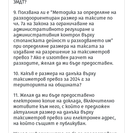
ЗМДТ?
9. Ползвана ли е “Методика за определяне на
разходоориентиран размер на таксите по
чл. 7а на Закона за ограничаване на
административното регулиране и
административния контрол върху
стопанската дейност и разходването им”
при определяне размера на таксата за
издаване на разрешение за таксиметров
превоз ? Ако е изготвен разчет на
разходите, желая да ми бъде предоставен.
10. Какъв е размера на данъка върху
таксиметров превоз за 2024 г. за
територията на общината?
11. Желая да ми бъде предоставено
електронно копие на доклада, включително
мотивите към него, с който е предложен
актуалния размер на данъка върху
таксиметров превоз или електронен адрес,
на който същият е публикуван.