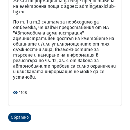
Желая информацията да бъде предоставена
на електронна поща с адрес: admin@taxiclub-
bg.eu
По т. 1 и т.2 считам за необходимо да
отбележа, че извън предоставения от ИА
"Автомобилна администрация"
административен достъп на кметовете на
общините и/или упълномощените от тях
длъжностни лица, възможностите за
търсене и намиране на информация в
регистъра по чл. 12, ал. 4 от Закона за
автомобилните превози са силно ограничени
и изисканата информация не може да се
установи.
1108
Обратно