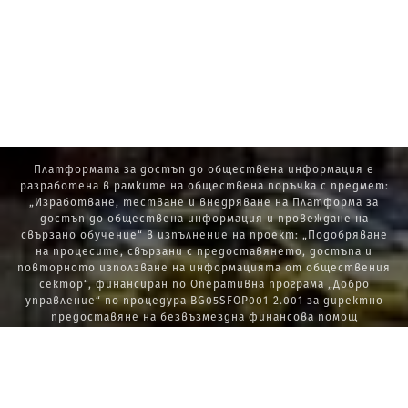
Платформата за достъп до обществена информация е
разработена в рамките на обществена поръчка с предмет:
„Изработване, тестване и внедряване на Платформа за
достъп до обществена информация и провеждане на
свързано обучение“ в изпълнение на проект: „Подобряване
на процесите, свързани с предоставянето, достъпа и
повторното използване на информацията от обществения
сектор“, финансиран по Оперативна програма „Добро
управление“ по процедура BG05SFOP001-2.001 за директно
предоставяне на безвъзмездна финансова помощ
„Стратегически проекти в изпълнение на Стратегията за
развитие на държавната администрация 2014 – 2020 г., ПОС,
ПИК и НАТУРА 2000“.