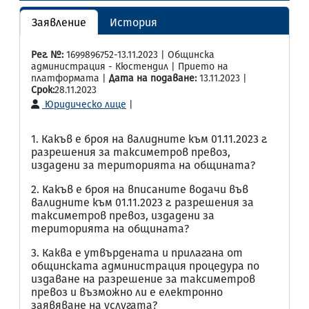
Заявление
История
Рег. №:
1699896752-13.11.2023 | Общинска
администрация - Кюстендил | Прието на
платформата |
Дата на подаване:
13.11.2023 |
Срок:
28.11.2023
Юридическо лице
|
1. Какъв е броя на валидните към 01.11.2023 г.
разрешения за таксиметров превоз,
издадени за територията на общината?
2. Какъв е броя на вписаните водачи във
валидните към 01.11.2023 г. разрешения за
таксиметров превоз, издадени за
територията на общината?
3. Каква е утвърдената и прилагана от
общинската администрация процедура по
издаване на разрешение за таксиметров
превоз и възможно ли е електронно
заявяване на услугата?