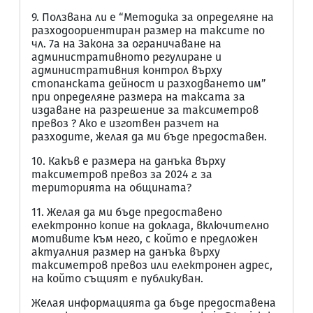
9. Ползвана ли е “Методика за определяне на
разходоориентиран размер на таксите по
чл. 7а на Закона за ограничаване на
административното регулиране и
административния контрол върху
стопанската дейност и разходването им”
при определяне размера на таксата за
издаване на разрешение за таксиметров
превоз ? Ако е изготвен разчет на
разходите, желая да ми бъде предоставен.
10. Какъв е размера на данъка върху
таксиметров превоз за 2024 г. за
територията на общината?
11. Желая да ми бъде предоставено
електронно копие на доклада, включително
мотивите към него, с който е предложен
актуалния размер на данъка върху
таксиметров превоз или електронен адрес,
на който същият е публикуван.
Желая информацията да бъде предоставена