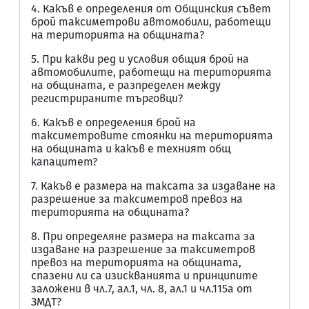
4. Какъв е определения от Общинския съвет
брой таксиметрови автомобили, работещи
на територията на общината?
5. При какви ред и условия общия брой на
автомобилите, работещи на територията
на общината, е разпределен между
регистрираните търговци?
6. Какъв е определения брой на
таксиметровите стоянки на територията
на общината и какъв е техният общ
капацитет?
7. Какъв е размера на таксата за издаване на
разрешение за таксиметров превоз на
територията на общината?
8. При определяне размера на таксата за
издаване на разрешение за таксиметров
превоз на територията на общината,
спазени ли са изискванията и принципите
заложени в чл.7, ал.1, чл. 8, ал.1 и чл.115а от
ЗМДТ?