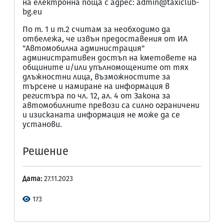
на електронна поща с адрес: admin@taxiclub-
bg.eu
По т. 1 и т.2 считам за необходимо да
отбележа, че извън предоставения от ИА
"Автомобилна администрация"
административен достъп на кметовете на
общините и/или упълномощените от тях
длъжностни лица, възможностите за
търсене и намиране на информация в
регистъра по чл. 12, ал. 4 от Закона за
автомобилните превози са силно ограничени
и изисканата информация не може да се
установи.
Решение
Дата:
27.11.2023
173