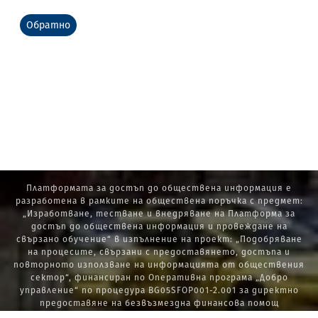
Обратно
Платформата за достъп до обществена информация е
разработена в рамките на обществена поръчка с предмет:
„Изработване, тестване и внедряване на Платформа за
достъп до обществена информация и провеждане на
свързано обучение“ в изпълнение на проект: „Подобряване
на процесите, свързани с предоставянето, достъпа и
повторното използване на информацията от обществения
сектор“, финансиран по Оперативна програма „Добро
управление“ по процедура BG05SFOP001-2.001 за директно
предоставяне на безвъзмездна финансова помощ
„Стратегически проекти в изпълнение на Стратегията за