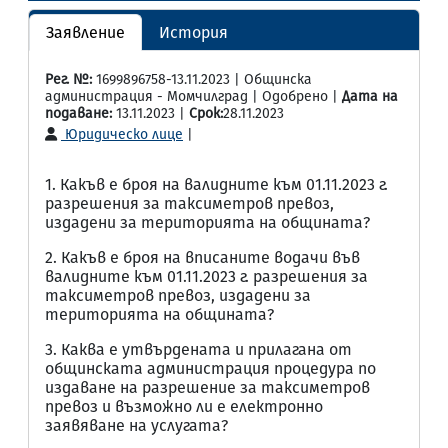
Заявление
История
Рег. №:
1699896758-13.11.2023 | Общинска
администрация - Момчилград | Одобрено |
Дата на
подаване:
13.11.2023 |
Срок:
28.11.2023
Юридическо лице
|
1. Какъв е броя на валидните към 01.11.2023 г.
разрешения за таксиметров превоз,
издадени за територията на общината?
2. Какъв е броя на вписаните водачи във
валидните към 01.11.2023 г. разрешения за
таксиметров превоз, издадени за
територията на общината?
3. Каква е утвърдената и прилагана от
общинската администрация процедура по
издаване на разрешение за таксиметров
превоз и възможно ли е електронно
заявяване на услугата?