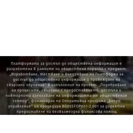
Платформата за достъп до обществена информация е
разработена в рамките на обществена поръчка с предмет:
„Изработване, тестване и внедряване на Платформа за
достъп до обществена информация и провеждане на
свързано обучение“ в изпълнение на проект: „Подобряване
на процесите, свързани с предоставянето, достъпа и
повторното използване на информацията от обществения
сектор“, финансиран по Оперативна програма „Добро
управление“ по процедура BG05SFOP001-2.001 за директно
предоставяне на безвъзмездна финансова помощ
„Стратегически проекти в изпълнение на Стратегията за
развитие на държавната администрация 2014 – 2020 г., ПОС,
ПИК и НАТУРА 2000“.