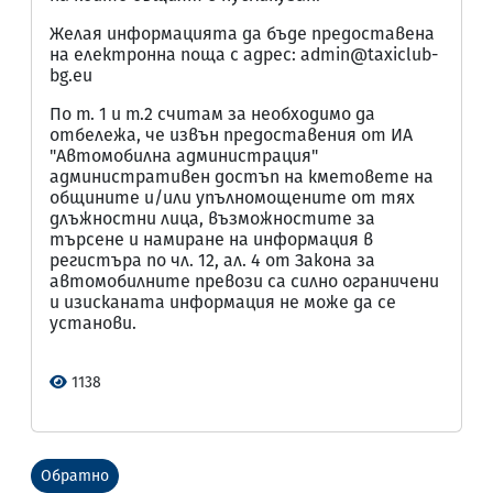
Желая информацията да бъде предоставена
на електронна поща с адрес: admin@taxiclub-
bg.eu
По т. 1 и т.2 считам за необходимо да
отбележа, че извън предоставения от ИА
"Автомобилна администрация"
административен достъп на кметовете на
общините и/или упълномощените от тях
длъжностни лица, възможностите за
търсене и намиране на информация в
регистъра по чл. 12, ал. 4 от Закона за
автомобилните превози са силно ограничени
и изисканата информация не може да се
установи.
1138
Обратно