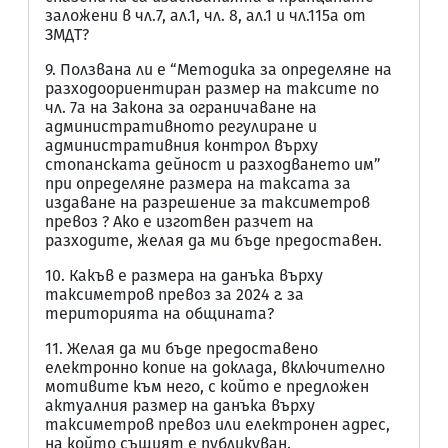
заложени в чл.7, ал.1, чл. 8, ал.1 и чл.115а от
ЗМДТ?
9. Ползвана ли е “Методика за определяне на
разходоориентиран размер на таксите по
чл. 7а на Закона за ограничаване на
административното регулиране и
административния контрол върху
стопанската дейност и разходването им”
при определяне размера на таксата за
издаване на разрешение за таксиметров
превоз ? Ако е изготвен разчет на
разходите, желая да ми бъде предоставен.
10. Какъв е размера на данъка върху
таксиметров превоз за 2024 г. за
територията на общината?
11. Желая да ми бъде предоставено
електронно копие на доклада, включително
мотивите към него, с който е предложен
актуалния размер на данъка върху
таксиметров превоз или електронен адрес,
на който същият е публикуван.