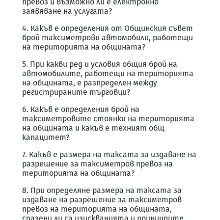
превоз и възможно ли е електронно
заявяване на услугата?
4. Какъв е определения от Общинския съвет
брой таксиметрови автомобили, работещи
на територията на общината?
5. При какви ред и условия общия брой на
автомобилите, работещи на територията
на общината, е разпределен между
регистрираните търговци?
6. Какъв е определения брой на
таксиметровите стоянки на територията
на общината и какъв е техният общ
капацитет?
7. Какъв е размера на таксата за издаване на
разрешение за таксиметров превоз на
територията на общината?
8. При определяне размера на таксата за
издаване на разрешение за таксиметров
превоз на територията на общината,
спазени ли са изискванията и принципите