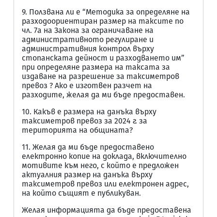
9. Ползвана ли е “Методика за определяне на
разходоориентиран размер на таксите по
чл. 7а на Закона за ограничаване на
административното регулиране и
административния контрол върху
стопанската дейност и разходването им”
при определяне размера на таксата за
издаване на разрешение за таксиметров
превоз ? Ако е изготвен разчет на
разходите, желая да ми бъде предоставен.
10. Какъв е размера на данъка върху
таксиметров превоз за 2024 г. за
територията на общината?
11. Желая да ми бъде предоставено
електронно копие на доклада, включително
мотивите към него, с който е предложен
актуалния размер на данъка върху
таксиметров превоз или електронен адрес,
на който същият е публикуван.
Желая информацията да бъде предоставена