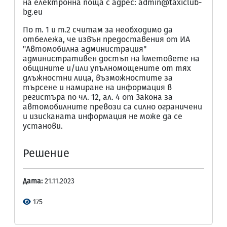
на електронна поща с адрес: admin@taxiclub-
bg.eu
По т. 1 и т.2 считам за необходимо да
отбележа, че извън предоставения от ИА
"Автомобилна администрация"
административен достъп на кметовете на
общините и/или упълномощените от тях
длъжностни лица, възможностите за
търсене и намиране на информация в
регистъра по чл. 12, ал. 4 от Закона за
автомобилните превози са силно ограничени
и изисканата информация не може да се
установи.
Решение
Дата:
21.11.2023
175