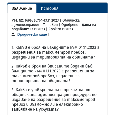
Заявление
История
Рег. №:
1699896764-13.11.2023 | Общинска
администрация - Тетевен | Одобрено |
Дата на
подаване:
13.11.2023 |
Срок:
28.11.2023
Юридическо лице
|
1. Какъв е броя на валидните към 01.11.2023 г.
разрешения за таксиметров превоз,
издадени за територията на общината?
2. Какъв е броя на вписаните водачи във
валидните към 01.11.2023 г. разрешения за
таксиметров превоз, издадени за
територията на общината?
3. Каква е утвърдената и прилагана от
общинската администрация процедура по
издаване на разрешение за таксиметров
превоз и възможно ли е електронно
заявяване на услугата?