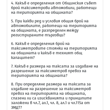
4. Какъв е определения от Общинския съвет
брой таксиметрови автомобили, работещи
на територията на общината?
5. При какви ред и условия общия брой на
автомобилите, работещи на територията
на общината, е разпределен между
регистрираните търговци?
6. Какъв е определения брой на
таксиметровите стоянки на територията
на общината и какъв е техният общ
капацитет?
7. Какъв е размера на таксата за издаване на
разрешение за таксиметров превоз на
територията на общината?
8. При определяне размера на таксата за
издаване на разрешение за таксиметров
превоз на територията на общината,
спазени ли са изискванията и принципите
заложени в чл.7, ал.1, чл. 8, ал.1 и чл.115а от
ЗМДТ?