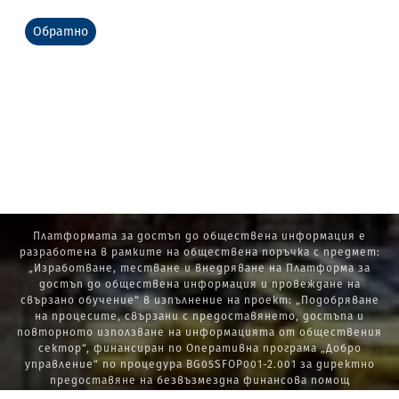
Обратно
Платформата за достъп до обществена информация е
разработена в рамките на обществена поръчка с предмет:
„Изработване, тестване и внедряване на Платформа за
достъп до обществена информация и провеждане на
свързано обучение“ в изпълнение на проект: „Подобряване
на процесите, свързани с предоставянето, достъпа и
повторното използване на информацията от обществения
сектор“, финансиран по Оперативна програма „Добро
управление“ по процедура BG05SFOP001-2.001 за директно
предоставяне на безвъзмездна финансова помощ
„Стратегически проекти в изпълнение на Стратегията за