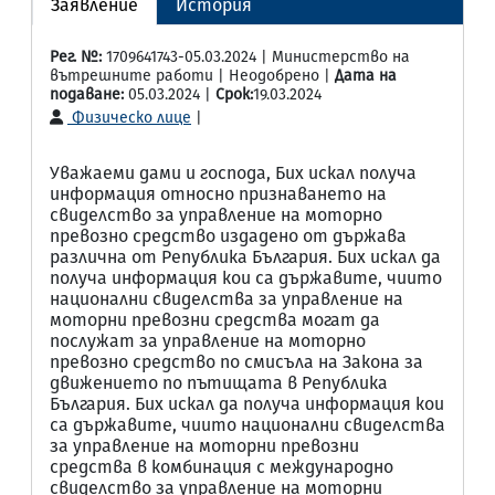
Заявление
История
Рег. №:
1709641743-05.03.2024 | Министерство на
вътрешните работи | Неодобрено |
Дата на
подаване:
05.03.2024 |
Срок:
19.03.2024
Физическо лице
|
Уважаеми дами и господа, Бих искал получа
информация относно признаването на
свиделство за управление на моторно
превозно средство издадено от държава
различна от Република България. Бих искал да
получа информация кои са държавите, чиито
национални свиделства за управление на
моторни превозни средства могат да
послужат за управление на моторно
превозно средство по смисъла на Закона за
движението по пътищата в Република
България. Бих искал да получа информация кои
са държавите, чиито национални свиделства
за управление на моторни превозни
средства в комбинация с международно
свиделство за управление на моторни