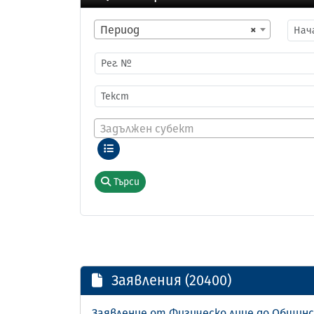
Период
×
Задължен субект
Търси
Заявления (20400)
Заявление от Физическо лице до Общинс