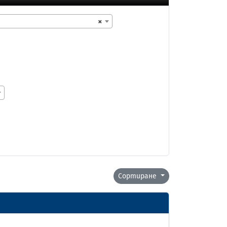
×
Сортиране