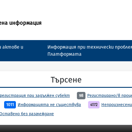
ена информация
 актове и
Информация при технически пробле
Платформата
Търсене
регистрация при задължен субект
98
Регистрирано/в проц
1011
Информацията не съществува
4172
Непроизнесени
Оставено без разглеждане