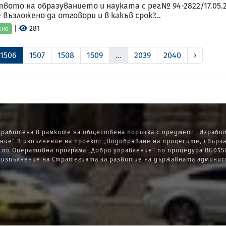
твото на образуванието и науката с рег.№ 94-2822/17.05
 възложено да отговори и в какъв срок?...
|
281
ено
1506
1507
1508
1509
...
2039
2040
›
работена в рамките на обществена поръчка с предмет: „Изработ
ние“ в изпълнение на проект: „Подобряване на процесите, свърз
по Оперативна програма „Добро управление“ по процедура BG05SF
зпълнение на Стратегията за развитие на държавната администрац