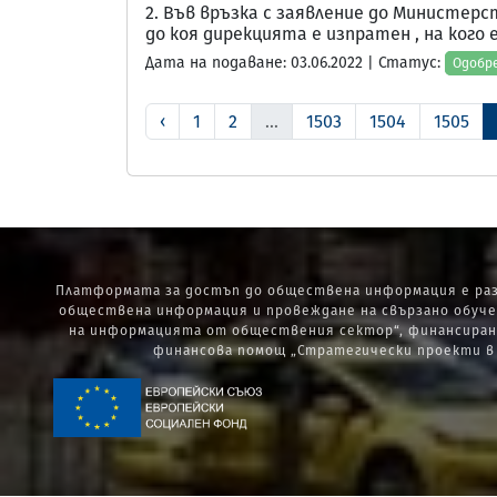
2. Във връзка с заявление до Министерс
до коя дирекцията е изпратен , на кого е
Дата на подаване: 03.06.2022 | Статус:
Одобр
‹
1
2
...
1503
1504
1505
Платформата за достъп до обществена информация е раз
обществена информация и провеждане на свързано обуче
на информацията от обществения сектор“, финансиран 
финансова помощ „Стратегически проекти в и