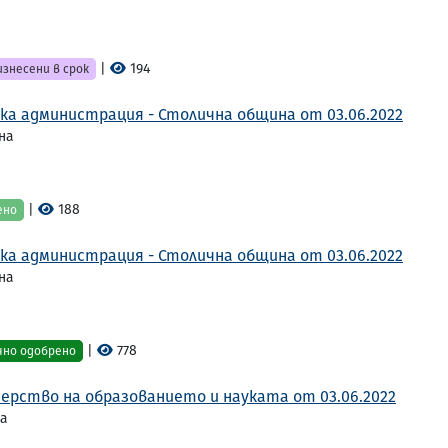
|
194
знесени в срок
ка администрация - Столична община от 03.06.2022
на
|
188
ено
ка администрация - Столична община от 03.06.2022
на
|
778
чно одобрено
ерство на образованието и науката от 03.06.2022
та