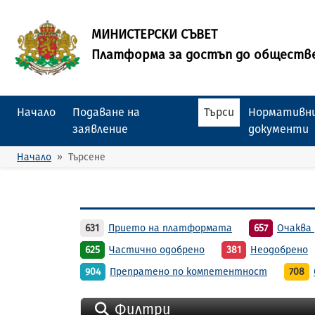
МИНИСТЕРСКИ СЪВЕТ
Платформа за достъп до обществ
Начало
Подаване на
Търси
Нормативни
заявление
документи
Начало
Търсене
631
Прието на платформата
657
Очаква 
625
Частично одобрено
381
Неодобрено
904
Препратено по компетентност
708
Филтри