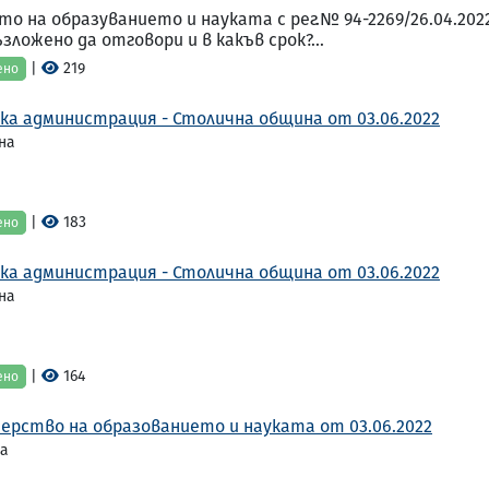
о на образуванието и науката с рег.№ 94-2269/26.04.202
зложено да отговори и в какъв срок?...
|
219
ено
ка администрация - Столична община от 03.06.2022
на
|
183
ено
ка администрация - Столична община от 03.06.2022
на
|
164
ено
ерство на образованието и науката от 03.06.2022
та