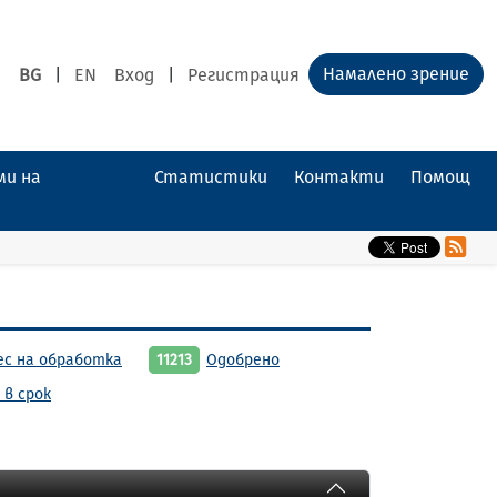
Намалено зрение
BG
|
EN
Вход
|
Регистрация
ми на
Статистики
Контакти
Помощ
ес на обработка
11213
Одобрено
 в срок