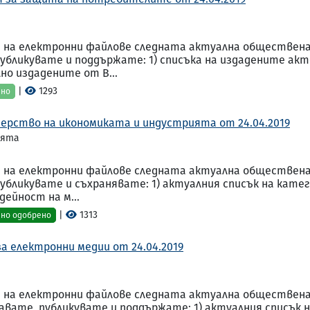
на електронни файлове следната актуална обществена и
публикувате и поддържате: 1) списъка на издадените ак
о издадените от В...
|
1293
ено
ерство на икономиката и индустрията от 24.04.2019
ията
на електронни файлове следната актуална обществена и
публикувате и съхранявате: 1) актуалния списък на кат
ейност на м...
|
1313
но одобрено
а електронни медии от 24.04.2019
 на електронни файлове следната актуална обществена и
здавате, публикувате и поддържате: 1) актуалния списъ