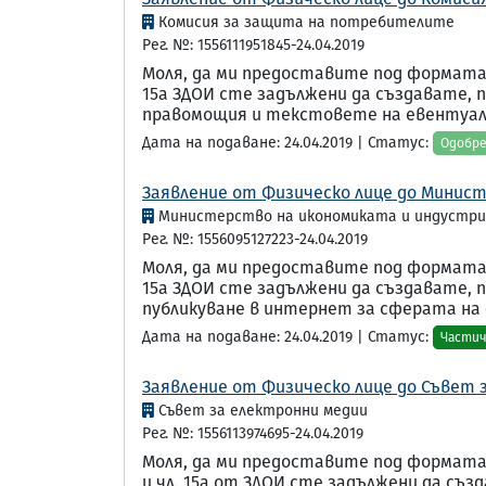
Комисия за защита на потребителите
Рег. №: 1556111951845-24.04.2019
Моля, да ми предоставите под формата 
15а ЗДОИ сте задължени да създавате, 
правомощия и текстовете на евентуалн
Дата на подаване: 24.04.2019 | Статус:
Одобр
Заявление от Физическо лице до Минист
Министерство на икономиката и индустр
Рег. №: 1556095127223-24.04.2019
Моля, да ми предоставите под формата 
15а ЗДОИ сте задължени да създавате, 
публикуване в интернет за сферата на д
Дата на подаване: 24.04.2019 | Статус:
Частич
Заявление от Физическо лице до Съвет з
Съвет за електронни медии
Рег. №: 1556113974695-24.04.2019
Моля, да ми предоставите под формата
и чл. 15а от ЗДОИ сте задължени да съ