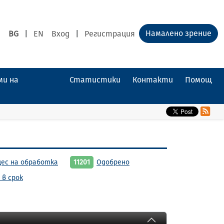
Намалено зрение
BG
|
EN
Вход
|
Регистрация
ми на
Статистики
Контакти
Помощ
цес на обработка
11201
Одобрено
 в срок