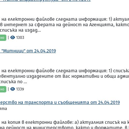
 на електронни файлове следната информация: 1) актуа
 в интернет за сферата на дейност на Агенцията, какт
 списъка на издад...
|
1303
ено
 "Митници" от 24.04.2019
на електронни файлове следната информация: 1) списък
вентуално издадените от Вас нормативни и общи адми
писъка по ...
|
1339
ено
терство на транспорта и съобщенията от 24.04.2019
ията
на копия в електронни файлове: а) актуалния списък н
на дейност на министерството, както и форматите, в ко