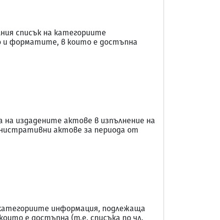
лния списък на категориите
о и форматите, в които е достъпна
а на издадените актове в изпълнение на
нистративни актове за периода от
а категориите информация, подлежаща
ито е достъпна (т.е. списъка по чл.