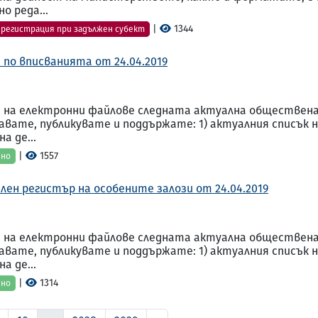
о реда...
|
1344
 регистрация при задължен субект
 по вписванията от 24.04.2019
 на електронни файлове следната актуална обществена и
здавате, публикувате и поддържате: 1) актуалния списъ
а де...
|
1557
ено
лен регистър на особените залози от 24.04.2019
 на електронни файлове следната актуална обществена и
здавате, публикувате и поддържате: 1) актуалния списъ
а де...
|
1314
ено