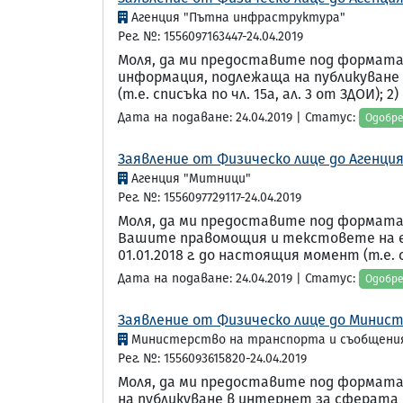
Агенция "Пътна инфраструктура"
Рег. №: 1556097163447-24.04.2019
Моля, да ми предоставите под формата
информация, подлежаща на публикуване
(т.е. списъка по чл. 15а, ал. 3 от ЗДОИ); 2)
Дата на подаване: 24.04.2019 | Статус:
Одобр
Заявление от Физическо лице до Агенция
Агенция "Митници"
Рег. №: 1556097729117-24.04.2019
Моля, да ми предоставите под формата 
Вашите правомощия и текстовете на е
01.01.2018 г. до настоящия момент (т.е. с
Дата на подаване: 24.04.2019 | Статус:
Одобр
Заявление от Физическо лице до Минис
Министерство на транспорта и съобщен
Рег. №: 1556093615820-24.04.2019
Моля, да ми предоставите под формата 
на публикуване в интернет за сферата 