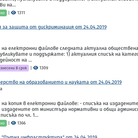
и на...
|
1311
ено
я за защита от дискриминация от 24.04.2019
на електронни файлове следната актуална обществена и
публикувате и поддържате: 1) актуалния списък на кате
ейност на ...
|
1309
знесени в срок
ерство на образованието и науката от 24.04.2019
та
на копия в електронни файлове: - списъка на издаденит
 издадените от министъра нормативни и общи админис
исъка по чл. 1...
|
1366
ено
я "Пътна инфраструктура" от 24.04.2019