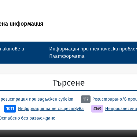
ена информация
 актове и
Информация при технически пробле
Платформата
Търсене
 регистрация при задължен субект
117
Регистрирано/в про
1011
Информацията не съществува
4149
Непроизнесени
Оставено без разглеждане