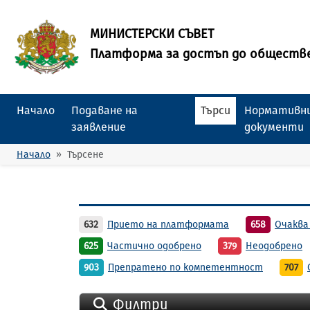
МИНИСТЕРСКИ СЪВЕТ
Платформа за достъп до обществ
Начало
Подаване на
Търси
Нормативни
заявление
документи
Начало
Търсене
632
Прието на платформата
658
Очаква
625
Частично одобрено
379
Неодобрено
903
Препратено по компетентност
707
Филтри