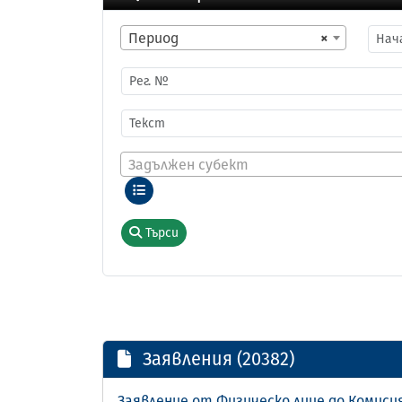
Период
×
Задължен субект
Търси
Заявления (20382)
Заявление от Физическо лице до Комиси