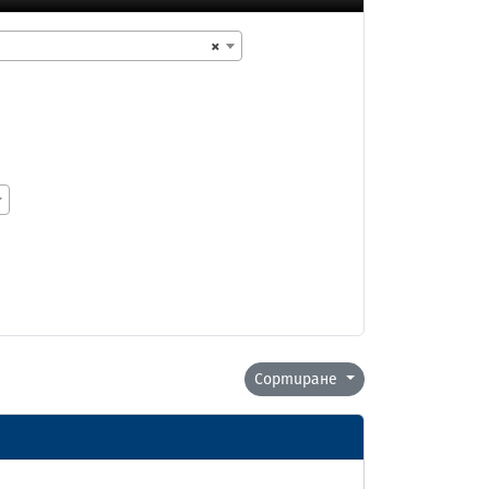
×
Сортиране