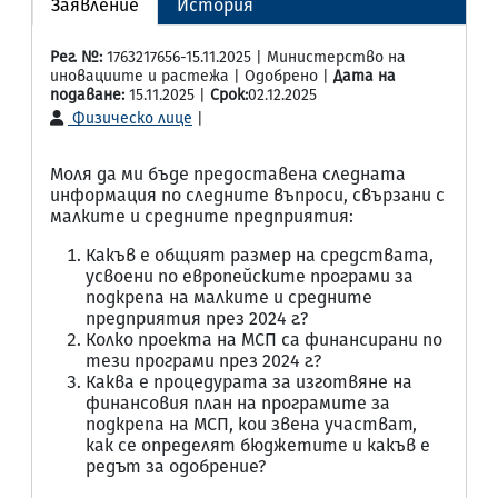
Заявление
История
Рег. №:
1763217656-15.11.2025 | Министерство на
иновациите и растежа | Одобрено |
Дата на
подаване:
15.11.2025 |
Срок:
02.12.2025
Физическо лице
|
Моля да ми бъде предоставена следната
информация по следните въпроси, свързани с
малките и средните предприятия:
Какъв е общият размер на средствата,
усвоени по европейските програми за
подкрепа на малките и средните
предприятия през 2024 г.?
Колко проекта на МСП са финансирани по
тези програми през 2024 г.?
Каква е процедурата за изготвяне на
финансовия план на програмите за
подкрепа на МСП, кои звена участват,
как се определят бюджетите и какъв е
редът за одобрение?