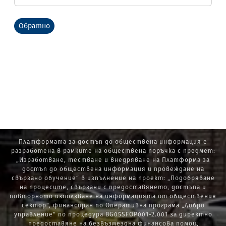
Обратно
Платформата за достъп до обществена информация е
разработена в рамките на обществена поръчка с предмет:
„Изработване, тестване и внедряване на Платформа за
достъп до обществена информация и провеждане на
свързано обучение“ в изпълнение на проект: „Подобряване
на процесите, свързани с предоставянето, достъпа и
повторното използване на информацията от обществения
сектор“, финансиран по Оперативна програма „Добро
управление“ по процедура BG05SFOP001-2.001 за директно
предоставяне на безвъзмездна финансова помощ