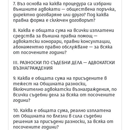
7. Въз основа на каква процедура са избрани
външните адвокати — обществена поръчка,
директно договаряне или друго? Под каква
правна форма е сключен договорът?
8. Каква е общата сума на всички изплатени
средства за външна правна помощ —
адвокатски хонорари, правни консултации,
абонаментно правно обслужване — за всяка
от посочените години?
III. РАЗНОСКИ ПО СЪДЕБНИ ДЕЛА — АДВОКАТСКИ
ВЪЗНАГРАЖДЕНИЯ
9. Каква е общата сума на присъдените в
тежест на Общината разноски,
включително адвокатски възнаграждения, по
всички съдебни дела за всяка от посочените
години?
10. Каква е общата сума, реално изплатена
от Общината по влезли в сила съдебни
решения за присъдени разноски, за всяка от
посочените години?