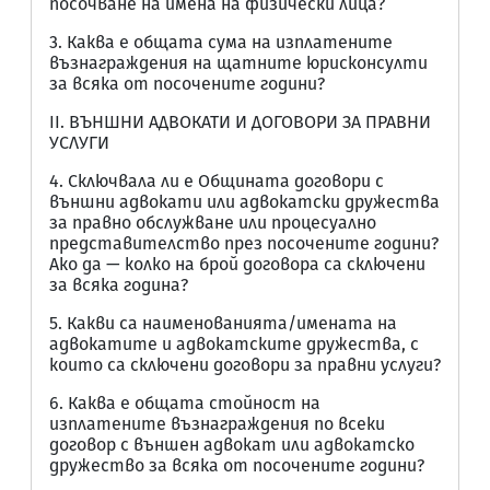
посочване на имена на физически лица?
3. Каква е общата сума на изплатените
възнаграждения на щатните юрисконсулти
за всяка от посочените години?
II. ВЪНШНИ АДВОКАТИ И ДОГОВОРИ ЗА ПРАВНИ
УСЛУГИ
4. Сключвала ли е Общината договори с
външни адвокати или адвокатски дружества
за правно обслужване или процесуално
представителство през посочените години?
Ако да — колко на брой договора са сключени
за всяка година?
5. Какви са наименованията/имената на
адвокатите и адвокатските дружества, с
които са сключени договори за правни услуги?
6. Каква е общата стойност на
изплатените възнаграждения по всеки
договор с външен адвокат или адвокатско
дружество за всяка от посочените години?