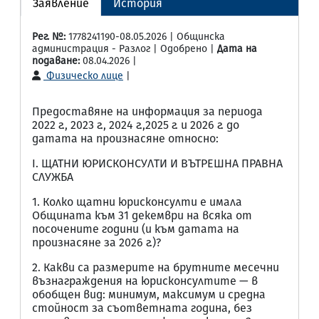
Заявление
История
Рег. №:
1778241190-08.05.2026 | Общинска
администрация - Разлог | Одобрено |
Дата на
подаване:
08.04.2026 |
Физическо лице
|
Предоставяне на информация за периода
2022 г., 2023 г., 2024 г.,2025 г. и 2026 г. до
датата на произнасяне относно:
I. ЩАТНИ ЮРИСКОНСУЛТИ И ВЪТРЕШНА ПРАВНА
СЛУЖБА
1. Колко щатни юрисконсулти е имала
Общината към 31 декември на всяка от
посочените години (и към датата на
произнасяне за 2026 г.)?
2. Какви са размерите на брутните месечни
възнаграждения на юрисконсултите — в
обобщен вид: минимум, максимум и средна
стойност за съответната година, без