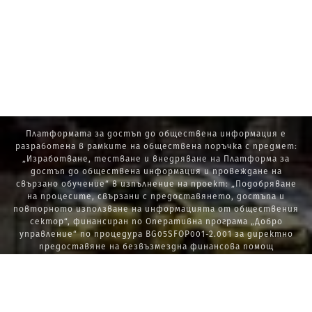
Платформата за достъп до обществена информация е
разработена в рамките на обществена поръчка с предмет:
„Изработване, тестване и внедряване на Платформа за
достъп до обществена информация и провеждане на
свързано обучение“ в изпълнение на проект: „Подобряване
на процесите, свързани с предоставянето, достъпа и
повторното използване на информацията от обществения
сектор“, финансиран по Оперативна програма „Добро
управление“ по процедура BG05SFOP001-2.001 за директно
предоставяне на безвъзмездна финансова помощ
„Стратегически проекти в изпълнение на Стратегията за
развитие на държавната администрация 2014 – 2020 г., ПОС,
ПИК и НАТУРА 2000“.