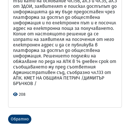
тъй като на основание чл.15в, ал.3 и чл.35, ал.3
от ЗДОИ, заявителят е поискал достъпът до
информацията да му бъде предоставен чрез
платформа за достъп до обществена
информация и по електронен път и е посочил
адрес на електронна поща за получаването.
Копие от настоящото решение да се
изпрати на заявителя на посочения от него
електронен адрес и да се публикува в
платформа за достъп до обществена
информация. Решението подлежи на
обжалване по реда на АПК в 14 дневен срок от
съобщаването му пред съответния
Административен съд, съобразно чл.133 от
АПК. КМЕТ НА ОБЩИНА ПЕТРИЧ /ДИМИТЪР
БРЪЧКОВ /
208
Обратно