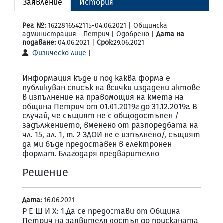
Заявление
История
Рег. №:
1622816542115-04.06.2021 | Общинска
администрация - Петрич | Одобрено |
Дата на
подаване:
04.06.2021 |
Срок:
29.06.2021
Физическо лице
|
Информация къде и под каква форма е
публикуван списък на всички издадени актове
в изпълнение на правомощия на кмета на
община Петрич от 01.01.2019г до 31.12.2019г. В
случай, че същият не е общодостъпен /
задължението, вменено от разпоредбата на
чл. 15, ал. 1, т. 2 ЗДОИ не е изпълнено/, същият
да ми бъде предоставен в електронен
формат. Благодаря предварително
Решение
Дата:
16.06.2021
Р Е Ш И Х: 1.Да се предостави от Община
Петрич на заявителя достъп до поисканата