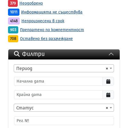
379
Неодобрено
1011
Информацията не съществува
4148
Непроизнесени в срок
903
Препратено по компетентност
708
Оставено без разглеждане
Филтри
Период
×
Статус
×