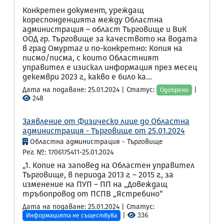
Конкретен документ, уреждащ
кореспонденцията между Областна
администрация – област Търговище и ВиК
ООД гр. Търговище за качеството на водата
в град Омуртаг и по-конкретно: Копия на
писмо/писма, с които Областният
управител е изискал информация през месец
декември 2023 г., какво е било ка...
Дата на подаване: 25.01.2024 | Статус:
|
Одобрено
248
Заявление от Физическо лице до Областна
администрация - Търговище от 25.01.2024
Областна администрация - Търговище
Рег. №: 1706175411-25.01.2024
„1. Копие на заповед на Областен управител
Търговище, в периода 2013 г. – 2015 г., за
изменение на ПУП – ПП на „Довеждащ
тръбопровод от ПСПВ „Ястребино“
Дата на подаване: 25.01.2024 | Статус:
|
336
Информацията не съществува