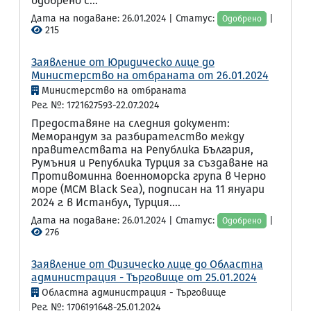
одобрено с...
Дата на подаване: 26.01.2024 | Статус:
|
Одобрено
215
Заявление от Юридическо лице до
Министерство на отбраната от 26.01.2024
Министерство на отбраната
Рег. №: 1721627593-22.07.2024
Предоставяне на следния документ:
Меморандум за разбирателство между
правителствата на Република България,
Румъния и Република Турция за създаване на
Противоминна военноморска група в Черно
море (MCM Black Sea), подписан на 11 януари
2024 г. в Истанбул, Турция....
Дата на подаване: 26.01.2024 | Статус:
|
Одобрено
276
Заявление от Физическо лице до Областна
администрация - Търговище от 25.01.2024
Областна администрация - Търговище
Рег. №: 1706191648-25.01.2024