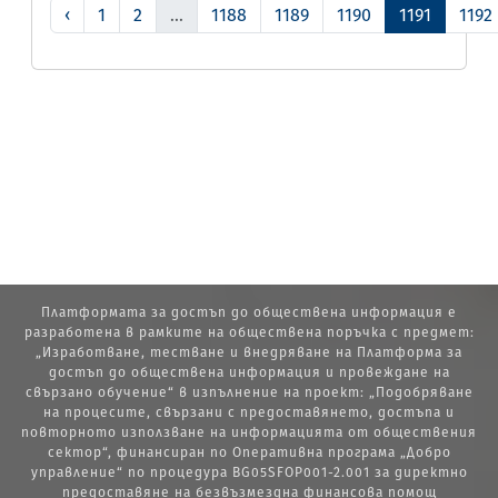
‹
1
2
...
1188
1189
1190
1191
1192
Платформата за достъп до обществена информация е
разработена в рамките на обществена поръчка с предмет:
„Изработване, тестване и внедряване на Платформа за
достъп до обществена информация и провеждане на
свързано обучение“ в изпълнение на проект: „Подобряване
на процесите, свързани с предоставянето, достъпа и
повторното използване на информацията от обществения
сектор“, финансиран по Оперативна програма „Добро
управление“ по процедура BG05SFOP001-2.001 за директно
предоставяне на безвъзмездна финансова помощ