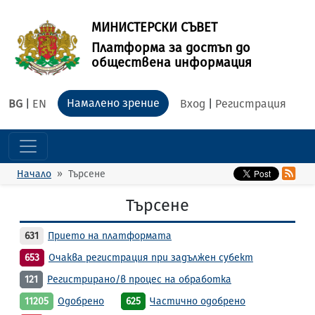
МИНИСТЕРСКИ СЪВЕТ
Платформа за достъп до
обществена информация
Намалено зрение
BG
|
EN
Вход
|
Регистрация
Начало
Търсене
Търсене
631
Прието на платформата
653
Очаква регистрация при задължен субект
121
Регистрирано/в процес на обработка
11205
Одобрено
625
Частично одобрено