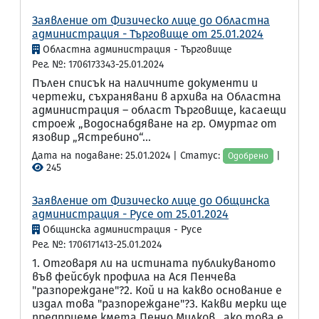
Заявление от Физическо лице до Областна
администрация - Търговище от 25.01.2024
Областна администрация - Търговище
Рег. №: 1706173343-25.01.2024
Пълен списък на наличните документи и
чертежи, съхранявани в архива на Областна
администрация – област Търговище, касаещи
строеж „Водоснабдяване на гр. Омуртаг от
язовир „Ястребино“...
Дата на подаване: 25.01.2024 | Статус:
|
Одобрено
245
Заявление от Физическо лице до Общинска
администрация - Русе от 25.01.2024
Общинска администрация - Русе
Рег. №: 1706171413-25.01.2024
1. Отговаря ли на истината публикуваното
във фейсбук профила на Ася Пенчева
"разпореждане"?2. Кой и на какво основание е
издал това "разпореждане"?3. Какви мерки ще
предприеме кмета Пенчо Милков , ако това е