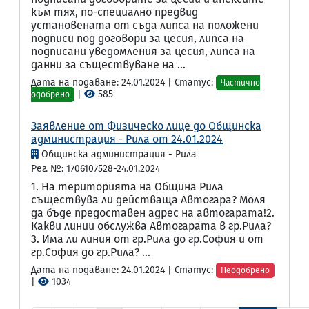
към тях, по-специално предвид
установената от съда липса на положени
подписи под договори за цесия, липса на
подписани уведомления за цесия, липса на
данни за съществуване на ...
Дата на подаване: 24.01.2024 | Статус:
Частично
|
585
одобрено
Заявление от Физическо лице до Общинска
администрация - Рила от 24.01.2024
Общинска администрация - Рила
Рег. №: 1706107528-24.01.2024
1. На територията на Община Рила
съществува ли действаща Автогара? Моля
да бъде предоставен адрес на автогарата!2.
Какви линии обслужва Автогарата в гр.Рила?
3. Има ли линия от гр.Рила до гр.София и от
гр.София до гр.Рила? ...
Дата на подаване: 24.01.2024 | Статус:
Неодобрено
|
1034