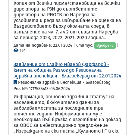
Копия от всички писма/становища на всички
директори на РЗИ до съответните
директори на РИОСВ по Наредба за
условията и реда за извършване на оценка на
въздействието върху околната среда, в
изпълнение на чл. 7, ал 2 от същата Наредба
за периода 2023, 2022, 2021, 2020 година....
Дата на подаване: 22.01.2024 | Статус:
|
Одобрено
194
Заявление от Славчо Иванов Фарфаров -
кмет на община Разлог до Регионална
здравна инспекция - Благоевград от 22.01.2024
Регионална здравна инспекция - Благоевград
Рег. №: 1717585413-05.06.2024
Информация, относно здравния статус на
населението, включително данни за
заболеваемостта за последните три
отчетни години. Информацията му е
необходима във връзка с изготвяне на доклад
за ОВОС за инвестиционно предложение
„Изграждане на ски писта „Кулиното II“ и ски