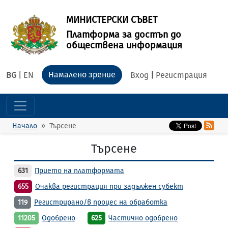
МИНИСТЕРСКИ СЪВЕТ
Платформа за достъп до
обществена информация
Намалено зрение
BG
|
EN
Вход
|
Регистрация
Начало
Търсене
Търсене
631
Прието на платформата
655
Очаква регистрация при задължен субект
119
Регистрирано/в процес на обработка
11205
Одобрено
625
Частично одобрено