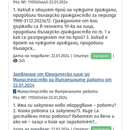
Рег. №: 1705934445-22.01.2024
1. Какъв e общият брой на чуждите граждани,
придобили българско гражданство за периода
1990-31.12.2023г.?2. Гражданите от кои
държави са в челната 10-ка на лица,
придобили българско гражданство по т. 1 и
как се разпределят те по брой? 3. Какъв e
броят на чуждите граждани, придобили
българск...
Дата на подаване: 22.01.2024 | Статус:
|
Одобрено
245
Заявление от Юридическо лице до
Министерство на вътрешните работи от
22.01.2024
Министерство на вътрешните работи
Рег. №: 1705934149-22.01.2024
1. Има ли закупено ново оборудване – роботи?
2. Колко робота са закупени?3. Къде са
доставени тези роботи? Работят ли вече и
ако не – защо и кога ще заработят?...
Дата на подаване: 22.01.2024 | Статус:
|
Одобрено