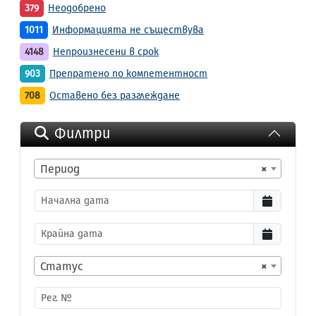
379
Неодобрено
1011
Информацията не съществува
4148
Непроизнесени в срок
903
Препратено по компетентност
708
Оставено без разглеждане
Филтри
Период
×
Статус
×