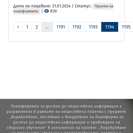
Дата на подаване: 21.01.2024 | Статус:
Прието на
|
839
платформата
‹
1
2
...
1191
1192
1193
1194
1195
Платформата за достъп до обществена информация е
разработена в рамките на обществена поръчка с предмет:
„Изработване, тестване и внедряване на Платформа за
достъп до обществена информация и провеждане на
свързано обучение“ в изпълнение на проект: „Подобряване