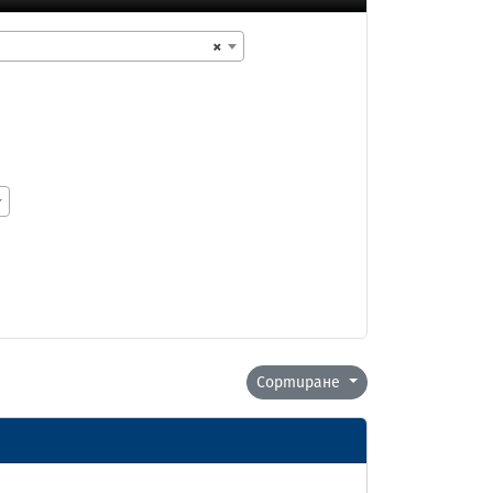
×
Сортиране