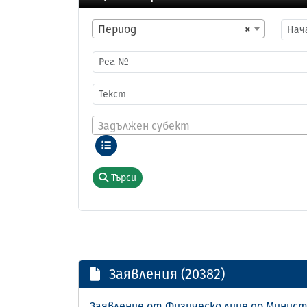
Период
×
Задължен субект
Търси
Заявления (20382)
Заявление от Физическо лице до Минис