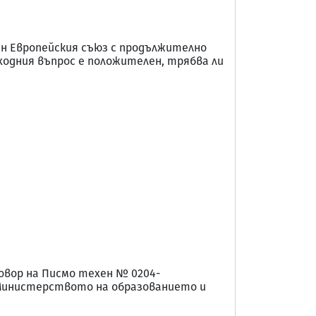
вън Европейския съюз с продължително
ходния въпрос е положителен, трябва ли
овор на Писмо техен № 0204-
. на Министерството на образованието и