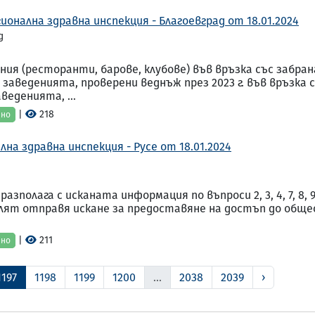
ионална здравна инспекция - Благоевград от 18.01.2024
д
дения (ресторанти, барове, клубове) във връзка със заб
а заведенията, проверени веднъж през 2023 г. във връзк
еденията, ...
|
218
ено
на здравна инспекция - Русе от 18.01.2024
полага с исканата информация по въпроси 2, 3, 4, 7, 8, 
лят отправя искане за предоставяне на достъп до общ
|
211
ено
1197
1198
1199
1200
...
2038
2039
›