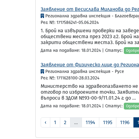
Заявление от Весислава Миланова до Рег
Регионална здравна инспекция - Благоевгра
Рег. №: 1717586241-05.06.2024
1. Брой на извършени проверки на заве
обществени места през 2023 г.2. Брой н
закрити обществени места3. Брой на зав
Дата на подаване: 18.01.2024 | Статус:
Одобр
Заявление от Физическо лице до Регионал
Регионална здравна инспекция - Русе
Рег. №: 1711628100-28.03.2024
Министерство на здравеопазването не раз
отговор по изброените точки. Заявите
въпроси в ЗДОИ №93-00-9/11.01.24 г. до ...
Дата на подаване: 18.01.2024 | Статус:
Одобр
‹
1
2
...
1194
1195
1196