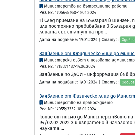
Министерство на вътрешните работи
Рег. №: 1705648950-19.01.2024
1) След приемане на България в Шенген,
или постоянно пребиваване в България 
лицата със статут на про...
Дата на подаване: 19.01.2024 | Статус:
Одобре
Заявление от Юридическо лице до Минис
Министерски съвет и неговата администр
Рег. №: 1718371487-14.06.2024
Заявление по ЗДОИ - инфоррмация във в
Дата на подаване: 19.01.2024 | Статус:
Одобре
Заявление от Физическо лице до Минист
Министерство на правосъдието
Рег. №: 1705593332-18.01.2024
копие от писмо до Министерството на о
94/02.02.2022 г. и изпратено в началото 
науката....