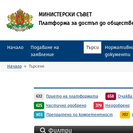
МИНИСТЕРСКИ СЪВЕТ
Платформа за достъп до обществ
Начало
Подаване на
Търси
Нормативни
заявление
документи
Начало
Търсене
632
Прието на платформата
658
Очаква
625
Частично одобрено
379
Неодобрено
903
Препратено по компетентност
707
Филтри