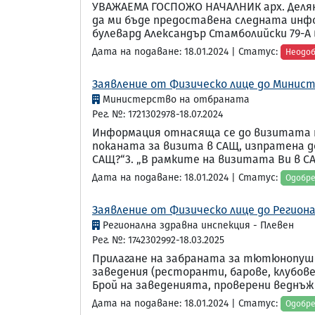
УВАЖАЕМА ГОСПОЖО НАЧАЛНИК арх. Деляна
да ми бъде предоставена следната информа
булевард Александър Стамболийски 79-А в 
Дата на подаване: 18.01.2024 | Статус:
Неодо
Заявление от Физическо лице до Минист
Министерство на отбраната
Рег. №: 1721302978-18.07.2024
Информация отнасяща се до визитата на
поканата за визита в САЩ, изпратена д
САЩ?“3. „В рамките на визитата Ви в СА.
Дата на подаване: 18.01.2024 | Статус:
Одобр
Заявление от Физическо лице до Региона
Регионална здравна инспекция - Плевен
Рег. №: 1742302992-18.03.2025
Прилагане на забраната за тютюнопушен
заведения (ресторанти, барове, клубове
Брой на заведенията, проверени веднъж 
Дата на подаване: 18.01.2024 | Статус:
Одобр