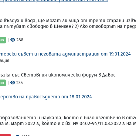
 по въздух и вода, ще могат ли лица от трети страни из
да пътуват свободно в Шенген? 2) Ако отговорът на пред
|
288
но
терски съвет и неговата администрация от 19.01.2024
ация
ръзка със Световния икономически форум в Давос
|
235
но
ерство на правосъдието от 18.01.2024
бразованието и науката, което е било изготвено в отг
на м. март 2022 г., което е с вх. № 0402-94/11.03.2022 г