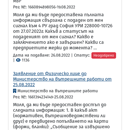
МВР
Рег. №: 1660894898056-19.08.2022
Моля да ми бъде предоставена пълната
информация свързана с подаден от мен
сигнал към 4 РУ град София УРИ 228000-10726
от 27.07.2022г. Какъв а статусът на
подаденият от мен сигнал? Какво е
заключението ако е завършен? Какви са
предприетите мерки до момента? ...
Дата на подаване: 26.08.2022 | Статус:
Неодобрено
|
1136
Заявление от Физическо лице до
Министерство на вътрешните работи от
25.08.2022
Министерство на вътрешните работи
Рег. №: 1661394234149-25.08.2022
Моля, да ми бъде предоставен достъп до
следната информация: 1. В какъв акт
(нормативен, вътрешноведомствени ли
друг) е предвидено попълването на карти
(форми, бланки): „Съобщение за извършено