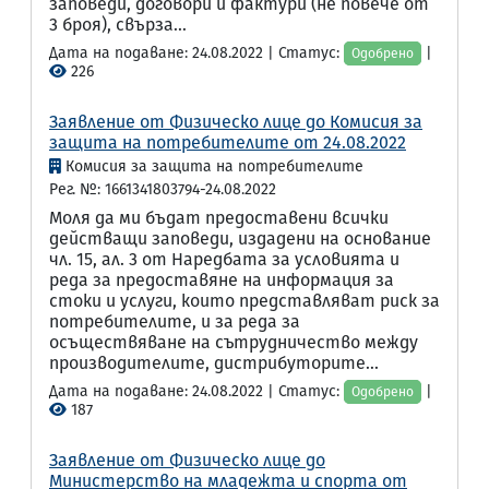
заповеди, договори и фактури (не повече от
3 броя), свърза...
Дата на подаване: 24.08.2022 | Статус:
|
Одобрено
226
Заявление от Физическо лице до Комисия за
защита на потребителите от 24.08.2022
Комисия за защита на потребителите
Рег. №: 1661341803794-24.08.2022
Моля да ми бъдат предоставени всички
действащи заповеди, издадени на основание
чл. 15, ал. 3 от Наредбата за условията и
реда за предоставяне на информация за
стоки и услуги, които представляват риск за
потребителите, и за реда за
осъществяване на сътрудничество между
производителите, дистрибуторите...
Дата на подаване: 24.08.2022 | Статус:
|
Одобрено
187
Заявление от Физическо лице до
Министерство на младежта и спорта от