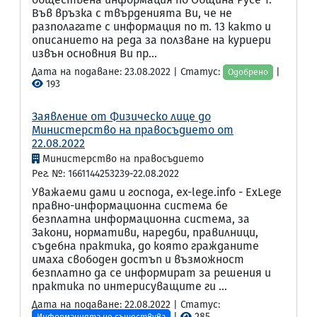
Във връзка с твърденията Ви, че не
разполагате с информация по т. 13 както и
описанието на реда за ползване на куриери
извън основния Ви пр...
Дата на подаване: 23.08.2022 | Статус:
|
Одобрено
193
Заявление от Физическо лице до
Министерство на правосъдието от
22.08.2022
Министерство на правосъдието
Рег. №: 1661144253239-22.08.2022
Уважаеми дами и господа, ex-lege.info - ЕxLege
правно-информационна система бе
безплатна информационна система, за
Закони, нормативи, наредби, правилници,
съдебна практика, до която гражданите
имаха свободен достъп и възможност
безплатно да се информират за решения и
практика по интерисуващите ги ...
Дата на подаване: 22.08.2022 | Статус:
|
285