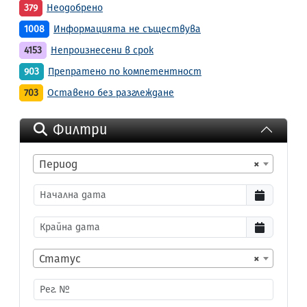
379
Неодобрено
1008
Информацията не съществува
4153
Непроизнесени в срок
903
Препратено по компетентност
703
Оставено без разглеждане
Филтри
Период
×
Статус
×