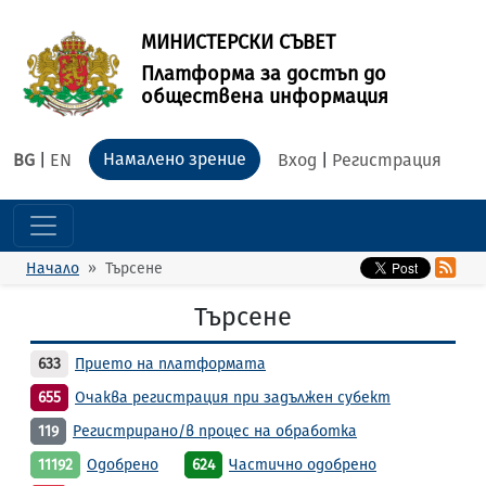
МИНИСТЕРСКИ СЪВЕТ
Платформа за достъп до
обществена информация
Намалено зрение
BG
|
EN
Вход
|
Регистрация
Начало
Търсене
Търсене
633
Прието на платформата
655
Очаква регистрация при задължен субект
119
Регистрирано/в процес на обработка
11192
Одобрено
624
Частично одобрено