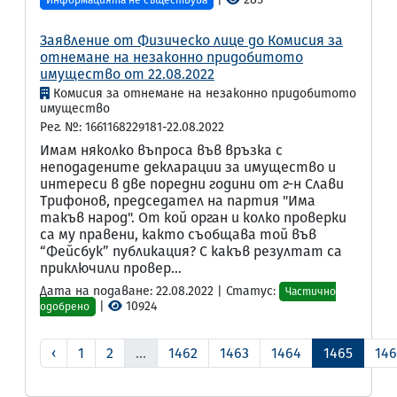
Информацията не съществува
Заявление от Физическо лице до Комисия за
отнемане на незаконно придобитото
имущество от 22.08.2022
Комисия за отнемане на незаконно придобитото
имущество
Рег. №: 1661168229181-22.08.2022
Имам няколко въпроса във връзка с
неподадените декларации за имущество и
интереси в две поредни години от г-н Слави
Трифонов, председател на партия "Има
такъв народ". От кой орган и колко проверки
са му правени, както съобщава той във
“Фейсбук” публикация? С какъв резултат са
приключили провер...
Дата на подаване: 22.08.2022 | Статус:
Частично
|
10924
одобрено
‹
1
2
...
1462
1463
1464
1465
14