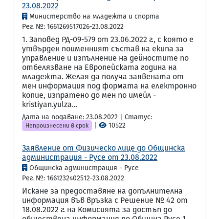
23.08.2022
Министерство на младежта и спорта
Рег. №: 1661269517026-23.08.2022
1. Заповед РД-09-579 от 23.06.2022 г., с която е
утвърден поименният състав на екипа за
управление и изпълнение на дейностите по
отбелязване на Европейската година на
младежта. Желая да получа заявената от
мен информация под формата на електронно
копие, изпратено до мен по имейл -
kristiyan.yulza...
Дата на подаване: 23.08.2022 | Статус:
|
10522
Непроизнесени в срок
Заявление от Физическо лице до Общинска
администрация - Русе от 23.08.2022
Общинска администрация - Русе
Рег. №: 1661232402512-23.08.2022
Искане за предоставяне на допълнителна
информация във връзка с Решение № 42 от
18.08.2022 г. на Комисията за достъп до
обществена информация по Община Русе 1.