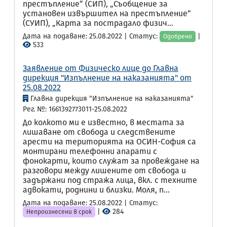
престъпление“ (СИП), „Съобщение за
установен извършител на престъпление“
(СУИП), „Карта за пострадало физич...
Дата на подаване: 25.08.2022 | Статус:
|
Одобрено
533
Заявление от Физическо лице до Главна
дирекция "Изпълнение на наказанията" от
25.08.2022
Главна дирекция "Изпълнение на наказанията"
Рег. №: 1661392773011-25.08.2022
До колкото ми е известно, в местата за
лишаване от свобода и следствените
арести на територията на ОСИН-София са
монтирани телефонни апарати с
фонокарти, които служат за провеждане на
разговори между лишените от свобода и
задържани под стража лица, вкл. с техните
адвокати, роднини и близки. Моля, п...
Дата на подаване: 25.08.2022 | Статус:
|
284
Непроизнесени в срок