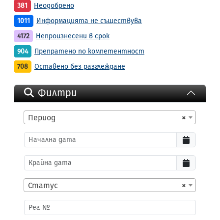
381
Неодобрено
1011
Информацията не съществува
4172
Непроизнесени в срок
904
Препратено по компетентност
708
Оставено без разглеждане
Филтри
Период
×
Статус
×