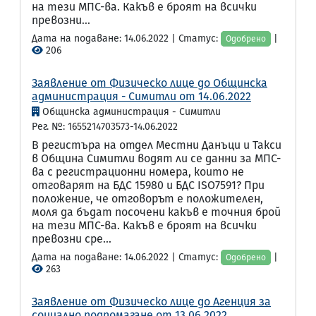
на тези МПС-ва. Какъв е броят на всички
превозни...
Дата на подаване: 14.06.2022 | Статус:
|
Одобрено
206
Заявление от Физическо лице до Общинска
администрация - Симитли от 14.06.2022
Общинска администрация - Симитли
Рег. №: 1655214703573-14.06.2022
В регистъра на отдел Местни Данъци и Такси
в Община Симитли водят ли се данни за МПС-
ва с регистрационни номера, които не
отговарят на БДС 15980 и БДС ISO7591? При
положение, че отговорът е положителен,
моля да бъдат посочени какъв е точния брой
на тези МПС-ва. Какъв е броят на всички
превозни сре...
Дата на подаване: 14.06.2022 | Статус:
|
Одобрено
263
Заявление от Физическо лице до Агенция за
социално подпомагане от 13.06.2022