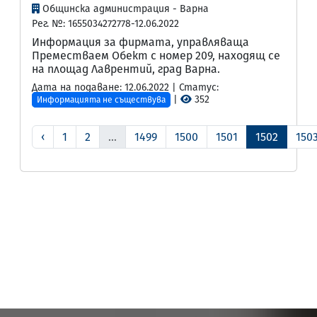
Общинска администрация - Варна
Рег. №: 1655034272778-12.06.2022
Информация за фирмата, управляваща
Преместваем Обект с номер 209, находящ се
на площад Лаврентий, град Варна.
Дата на подаване: 12.06.2022 | Статус:
|
352
Информацията не съществува
‹
1
2
...
1499
1500
1501
1502
150