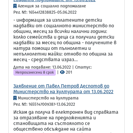
Агенция за социално подпомагане
Рег. №: 1654412838825-05.06.2022
- информация за изплатените детски
надбавки от социалното министерство по
общини, месец за всички налични години:
колко семейства и деца са получили детски
надбавки за месец по община - получените в
натура помощи от пълнолетни и
непълнолетни майки: отново по община за
месец - средствата израз...
Дата на подаване: 13.06.2022 | Статус:
|
201
Непроизнесени в срок
Заявление от Павел Петров Деспотов до
Министерство на културата от 13.06.2022
Министерство на културата
Рег. №: 1655147009387-13.06.2022
Искам да получа в електронен вид справката
за отразяване на предложенията и
становищата на състоялото се
обществено обсъждане на сайта