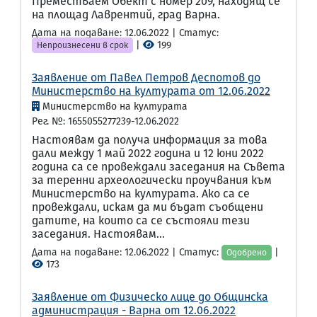
Преместваем Обект с номер 209, находящ се
на площад Лаврентий, град Варна.
Дата на подаване: 12.06.2022 | Статус:
|
199
Непроизнесени в срок
Заявление от Павел Петров Деспотов до
Министерство на културата от 12.06.2022
Министерство на културата
Рег. №: 1655055277239-12.06.2022
Настоявам да получа информация за това
дали между 1 май 2022 година и 12 юни 2022
година са се провеждали заседания на Съвета
за теренни археологически проучвания към
Министерство на културата. Ако са се
провеждали, искам да ми бъдат съобщени
датите, на които са се състояли тези
заседания. Настоявам...
Дата на подаване: 12.06.2022 | Статус:
|
Одобрено
173
Заявление от Физическо лице до Общинска
администрация - Варна от 12.06.2022