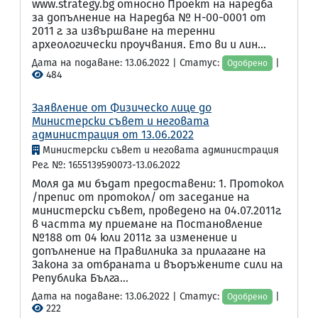
www.strategy.bg относно Проект на наредба
за допълнение на Наредба № Н-00-0001 от
2011 г. за извършване на теренни
археологически проучвания. Ето ви и лин...
Дата на подаване: 13.06.2022 | Статус:
|
Одобрено
484
Заявление от Физическо лице до
Министерски съвет и неговата
администрация от 13.06.2022
Министерски съвет и неговата администрация
Рег. №: 1655139590073-13.06.2022
Моля да ми бъдат предоставени: 1. Протокол
/препис от протокол/ от заседание на
министерски съвет, проведено на 04.07.2011г.
в частта му приемане на Постановление
№188 от 04 юли 2011г. за изменение и
допълнение на Правилника за прилагане на
Закона за отбраната и въоръжените сили на
Република Бълга...
Дата на подаване: 13.06.2022 | Статус:
|
Одобрено
222