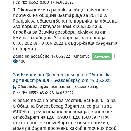
Рег. №: 1655218380117-14.06.2022
1. Окончателен график за обществените
поръчки на община Златарица за 2021 г. 2.
График за обществените поръчки на община
Златарица, актуален към 31.05.2022 г. 3.
Справка за всички договори, сключени от
кмета на община Златарица, за периода
01.07.2021.г - 01.06.2022 г. съдържаща следната
информац...
Дата на подаване: 14.06.2022 | Статус:
|
Одобрено
186
Заявление от Физическо лице до Общинска
администрация - Благоевград от 14.06.2022
Общинска администрация - Благоевград
Рег. №: 1655214392123-14.06.2022
В регистъра на отдел Местни Данъци и Такси
в Община Благоевград водят ли се данни за
МПС-ва с регистрационни номера, които не
отговарят на БДС 15980 и БДС ISO7591? При
положение, че отговорът е положителен,
моля да бъдат посочени какъв е точния брой