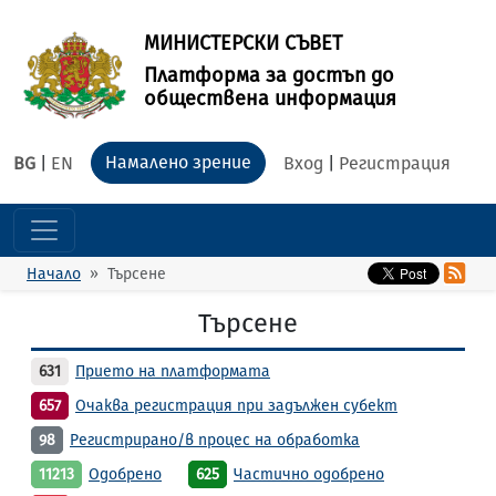
МИНИСТЕРСКИ СЪВЕТ
Платформа за достъп до
обществена информация
Намалено зрение
BG
|
EN
Вход
|
Регистрация
Начало
Търсене
Търсене
631
Прието на платформата
657
Очаква регистрация при задължен субект
98
Регистрирано/в процес на обработка
11213
Одобрено
625
Частично одобрено